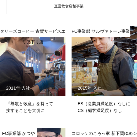
直営飲食店舗事業
タリーズコーヒー 古賀サービスエ
FC事業部 サルヴァトーレ事業
リア下り店
2011年 入社
2015年 入社
『尊敬と敬意』を持って
ES（従業員満足度）なしに
接することを大切に
CS（顧客満足度）なし
FC事業部 かつや
コロッケのころっ家 新下関ゆめシ