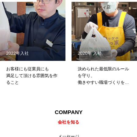
ティ店
HOME
COMPANY
会社を知る
2022年入社
2020年 入社
BUSINESS
仕事を知る
お客様にも従業員にも
決められた最低限のルール
満足して頂ける雰囲気を作
を守り、
RECURUITMENT
採用を知る
ること
働きやすい職場づくりを心
がける。
PRIVACY POLICY
COMPANY
会社を知る
メッセージ